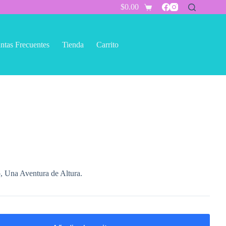
$
0.00
Carro
de
compra
ntas Frecuentes
Tienda
Carrito
p, Una Aventura de Altura.